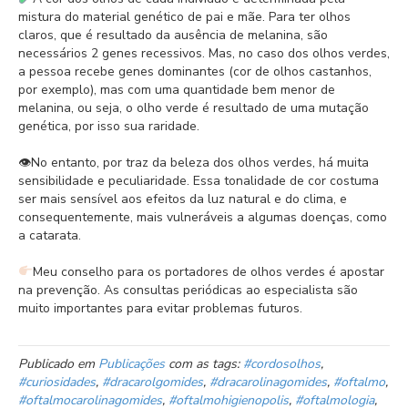
mistura do material genético de pai e mãe. Para ter olhos
claros, que é resultado da ausência de melanina, são
necessários 2 genes recessivos. Mas, no caso dos olhos verdes,
a pessoa recebe genes dominantes (cor de olhos castanhos,
por exemplo), mas com uma quantidade bem menor de
melanina, ou seja, o olho verde é resultado de uma mutação
genética, por isso sua raridade.⁣
👁No entanto, por traz da beleza dos olhos verdes, há muita
sensibilidade e peculiaridade. Essa tonalidade de cor costuma
ser mais sensível aos efeitos da luz natural e do clima, e
consequentemente, mais vulneráveis a algumas doenças, como
a catarata.⁣
Meu conselho para os portadores de olhos verdes é apostar
na prevenção. As consultas periódicas ao especialista são
muito importantes para evitar problemas futuros. ⁣
Publicado em
Publicações
com as tags:
#cordosolhos
,
#curiosidades
,
#dracarolgomides
,
#dracarolinagomides
,
#oftalmo
,
#oftalmocarolinagomides
,
#oftalmohigienopolis
,
#oftalmologia
,