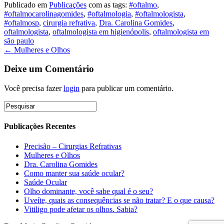
Publicado em
Publicações
com as tags:
#oftalmo
,
#oftalmocarolinagomides
,
#oftalmologia
,
#oftalmologista
,
#oftalmosp
,
cirurgia refrativa
,
Dra. Carolina Gomides
,
oftalmologista
,
oftalmologista em higienópolis
,
oftalmologista em
são paulo
← Mulheres e Olhos
Deixe um Comentário
Você precisa fazer
login
para publicar um comentário.
Publicações Recentes
Precisão – Cirurgias Refrativas
Mulheres e Olhos
Dra. Carolina Gomides
Como manter sua saúde ocular?
Saúde Ocular
Olho dominante, você sabe qual é o seu?
Uveíte, quais as consequências se não tratar? E o que causa?
Vitiligo pode afetar os olhos. Sabia?