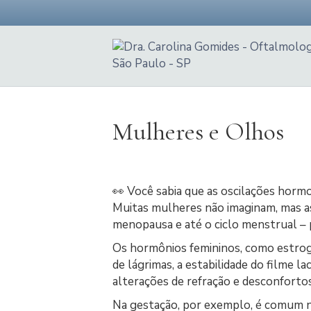
F
G
I
a
o
n
c
o
s
e
g
t
b
l
a
o
e
g
o
-
r
k
m
a
a
m
p
s
Mulheres e Olhos
👀 Você sabia que as oscilações horm
Muitas mulheres não imaginam, mas as
menopausa e até o ciclo menstrual – p
Os hormônios femininos, como estrog
de lágrimas, a estabilidade do filme l
alterações de refração e desconfortos 
Na gestação, por exemplo, é comum n