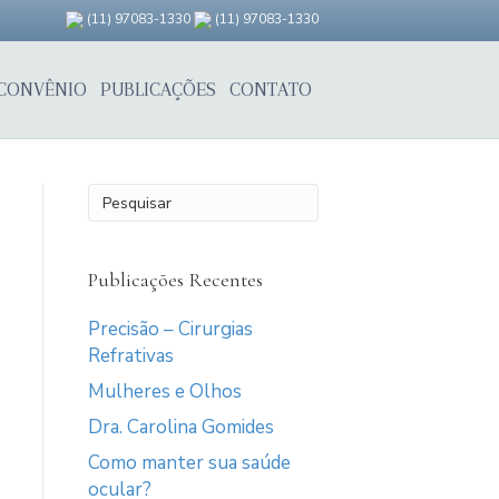
(11) 97083-1330
(11) 97083-1330
CONVÊNIO
PUBLICAÇÕES
CONTATO
Publicações Recentes
Precisão – Cirurgias
Refrativas
Mulheres e Olhos
Dra. Carolina Gomides
Como manter sua saúde
ocular?