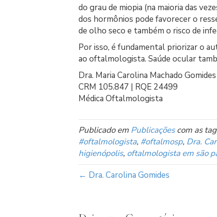
do grau de miopia (na maioria das vez
dos hormônios pode favorecer o ress
de olho seco e também o risco de infe
Por isso, é fundamental priorizar o au
ao oftalmologista. Saúde ocular tam
Dra. Maria Carolina Machado Gomides
CRM 105.847 | RQE 24499
Médica Oftalmologista
Publicado em
Publicações
com as tag
#oftalmologista
,
#oftalmosp
,
Dra. Ca
higienópolis
,
oftalmologista em são p
← Dra. Carolina Gomides