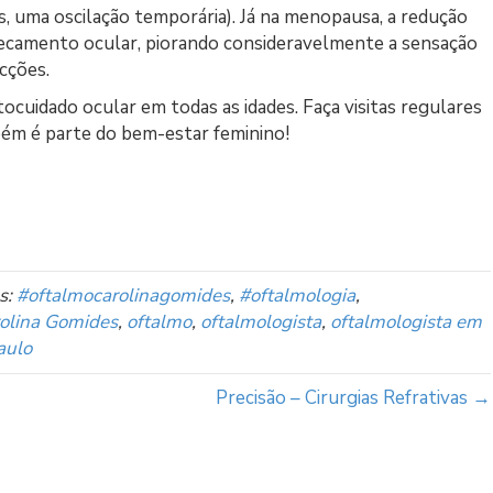
es, uma oscilação temporária). Já na menopausa, a redução
ecamento ocular, piorando consideravelmente a sensação
cções.
tocuidado ocular em todas as idades. Faça visitas regulares
bém é parte do bem-estar feminino!
s:
#oftalmocarolinagomides
,
#oftalmologia
,
rolina Gomides
,
oftalmo
,
oftalmologista
,
oftalmologista em
aulo
Precisão – Cirurgias Refrativas →