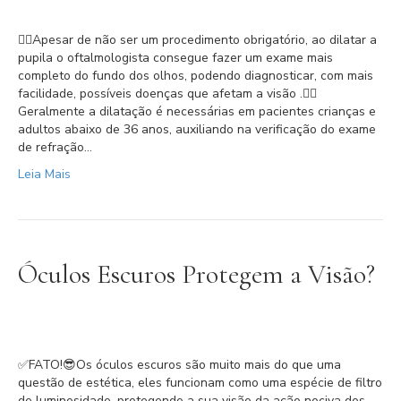
👉🏻Apesar de não ser um procedimento obrigatório, ao dilatar a
pupila o oftalmologista consegue fazer um exame mais
completo do fundo dos olhos, podendo diagnosticar, com mais
facilidade, possíveis doenças que afetam a visão .⁣⁣👉🏻
Geralmente a dilatação é necessárias em pacientes crianças e
adultos abaixo de 36 anos, auxiliando na verificação do exame
de refração…
Leia Mais
Óculos Escuros Protegem a Visão?
✅FATO!⁣⁣😎Os óculos escuros são muito mais do que uma
questão de estética, eles funcionam como uma espécie de filtro
de luminosidade, protegendo a sua visão da ação nociva dos