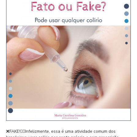
❌FAKE!⁣⁣👉🏻Infelizmente, essa é uma atividade comum dos