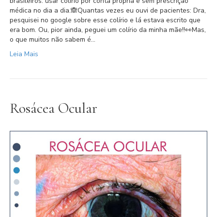
brasileiros: usar colírio por conta própria e sem prescrição
médica no dia a dia.⁣⁣🙈Quantas vezes eu ouvi de pacientes: Dra,
pesquisei no google sobre esse colírio e lá estava escrito que
era bom.⁣ Ou, pior ainda, peguei um colírio da minha mãe!!⁣👀Mas,
o que muitos não sabem é…
Leia Mais
Rosácea Ocular