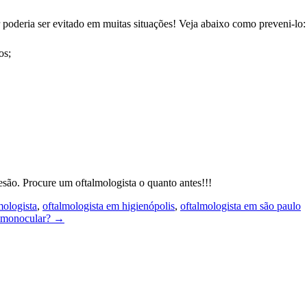
 poderia ser evitado em muitas situações! Veja abaixo como preveni-lo:
os;
 lesão. Procure um oftalmologista o quanto antes!!!
mologista
,
oftalmologista em higienópolis
,
oftalmologista em são paulo
o monocular? →