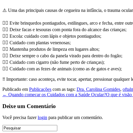
⚠️ Uma das principais causas de cegueira na infância, o trauma ocular
👉🏻 Evite brinquedos pontiagudos, estilingues, arco e fecha, entre outr
👉🏻 Deixe facas e tesouras com ponta fora do alcance das crianças;
👉🏻 Escola: cuidado com lápis e objetos pontiagudos;
👉🏻 Cuidado com plantas venenosas;
👉🏻 Mantenha produtos de limpeza em lugares altos;
👉🏻 Deixe sempre o cabo da panela virado para dentro do fogão;
👉🏻 Cuidado com cigarro (não fume perto de crianças);
👉🏻 Cuidado com as fezes de animais (como as de gatos e aves);
‼️ Importante: caso aconteça, evite tocar, apertar, pressionar qualquer
Publicado em
Publicações
com as tags:
Dra. Carolina Gomides
,
oftal
← Quando começar os Cuidados com a Saúde Ocular?
O que é visã
Deixe um Comentário
Você precisa fazer
login
para publicar um comentário.