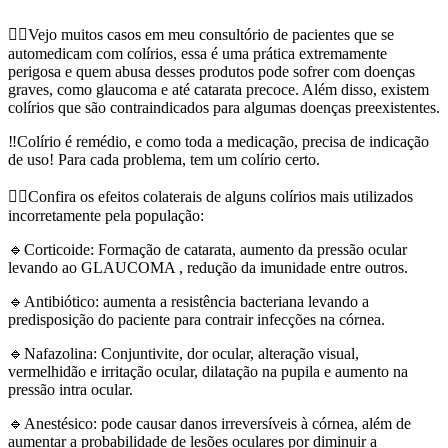
👉🏻Vejo muitos casos em meu consultório de pacientes que se
automedicam com colírios, essa é uma prática extremamente
perigosa e quem abusa desses produtos pode sofrer com doenças
graves, como glaucoma e até catarata precoce. Além disso, existem
colírios que são contraindicados para algumas doenças preexistentes.
‼️Colírio é remédio, e como toda a medicação, precisa de indicação
de uso! Para cada problema, tem um colírio certo.
👇🏼Confira os efeitos colaterais de alguns colírios mais utilizados
incorretamente pela população:
🔹Corticoide: Formação de catarata, aumento da pressão ocular
levando ao GLAUCOMA , redução da imunidade entre outros.
🔹Antibiótico: aumenta a resistência bacteriana levando a
predisposição do paciente para contrair infecções na córnea.
🔹Nafazolina: Conjuntivite, dor ocular, alteração visual,
vermelhidão e irritação ocular, dilatação na pupila e aumento na
pressão intra ocular.
🔹Anestésico: pode causar danos irreversíveis à córnea, além de
aumentar a probabilidade de lesões oculares por diminuir a