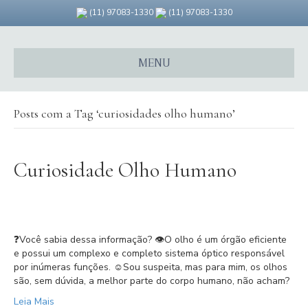
F
G
I
(11) 97083-1330
(11) 97083-1330
a
o
n
c
o
s
e
g
t
b
l
a
o
e
g
MENU
o
-
r
k
m
a
a
m
p
s
Posts com a Tag ‘curiosidades olho humano’
Curiosidade Olho Humano
❓Você sabia dessa informação? 👁O olho é um órgão eficiente
e possui um complexo e completo sistema óptico responsável
por inúmeras funções. ☺️Sou suspeita, mas para mim, os olhos
são, sem dúvida, a melhor parte do corpo humano, não acham?
Leia Mais