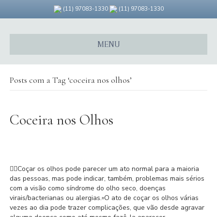
F
G
I
(11) 97083-1330
(11) 97083-1330
a
o
n
c
o
s
e
g
t
b
l
a
o
e
g
MENU
o
-
r
k
m
a
a
m
p
s
Posts com a Tag ‘coceira nos olhos’
Coceira nos Olhos
👉🏻Coçar os olhos pode parecer um ato normal para a maioria
das pessoas, mas pode indicar, também, problemas mais sérios
com a visão como síndrome do olho seco, doenças
virais/bacterianas ou alergias.⁣⁣▫️O ato de coçar os olhos várias
vezes ao dia pode trazer complicações, que vão desde agravar