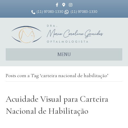
F
G
I
a
o
n
c
o
s
(11) 97083-1330
(11) 97083-1330
e
g
t
b
l
a
o
e
g
o
-
r
k
m
a
a
m
p
s
MENU
Posts com a Tag ‘carteira nacional de habilitação’
Acuidade Visual para Carteira
Nacional de Habilitação