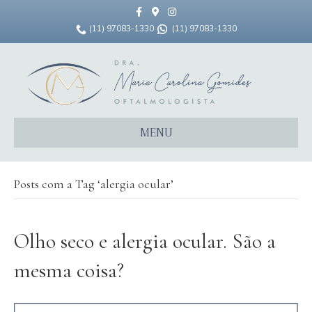
F
G
I
a
o
n
c
o
s
(11) 97083-1330
(11) 97083-1330
e
g
t
b
l
a
o
e
g
o
-
r
k
m
a
a
m
p
s
MENU
Posts com a Tag ‘alergia ocular’
Olho seco e alergia ocular. São a
mesma coisa?