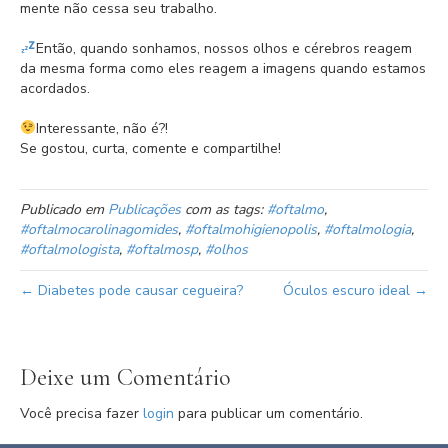
mente não cessa seu trabalho.⁣
Então, quando sonhamos, nossos olhos e cérebros reagem
da mesma forma como eles reagem a imagens quando estamos
acordados.⁣
Interessante, não é?! ⁣
Se gostou, curta, comente e compartilhe!
Publicado em
Publicações
com as tags:
#oftalmo
,
#oftalmocarolinagomides
,
#oftalmohigienopolis
,
#oftalmologia
,
#oftalmologista
,
#oftalmosp
,
#olhos
← Diabetes pode causar cegueira?
Óculos escuro ideal →
Deixe um Comentário
Você precisa fazer
login
para publicar um comentário.