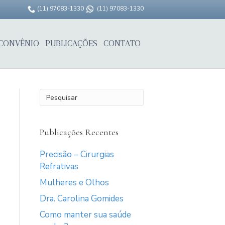
(11) 97083-1330
(11) 97083-1330
CONVÊNIO
PUBLICAÇÕES
CONTATO
Publicações Recentes
Precisão – Cirurgias
Refrativas
Mulheres e Olhos
Dra. Carolina Gomides
Como manter sua saúde